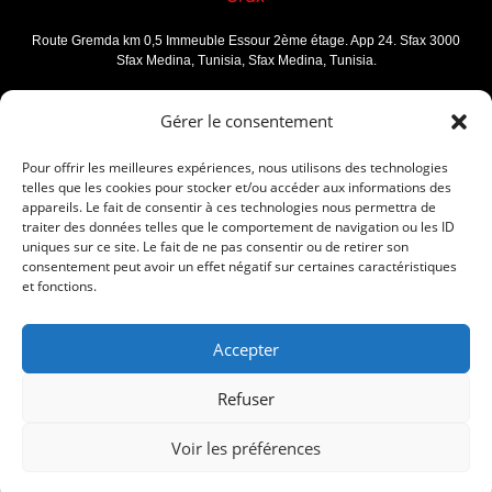
Route Gremda km 0,5 Immeuble Essour 2ème étage. App 24. Sfax 3000
Sfax Medina, Tunisia, Sfax Medina, Tunisia.
Gérer le consentement
Tunis
Pour offrir les meilleures expériences, nous utilisons des technologies
Tunis, 1 bis, Rue de Rome
Imm. Aycha
. App 21. Borj Louzir Ariana
2073
telles que les cookies pour stocker et/ou accéder aux informations des
appareils. Le fait de consentir à ces technologies nous permettra de
traiter des données telles que le comportement de navigation ou les ID
uniques sur ce site. Le fait de ne pas consentir ou de retirer son
consentement peut avoir un effet négatif sur certaines caractéristiques
et fonctions.
Accepter
Refuser
Copyright © 2023 Business Software. All Rights Reserved.
Voir les préférences
Cliquer pour lancer une discussion !